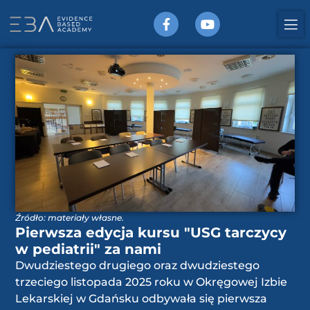
Źródło: materiały własne.
Pierwsza edycja kursu "USG tarczycy
w pediatrii" za nami
Dwudziestego drugiego oraz dwudziestego
trzeciego listopada 2025 roku w Okręgowej Izbie
Lekarskiej w Gdańsku odbywała się pierwsza